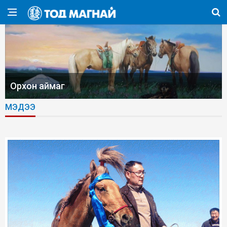
Орхон аймаг
МЭДЭЭ