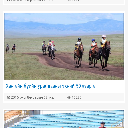
Хангайн бүсийн уралдааны эхний 50 азарга
2016 оны 8-р сарын 08 -нд
10283