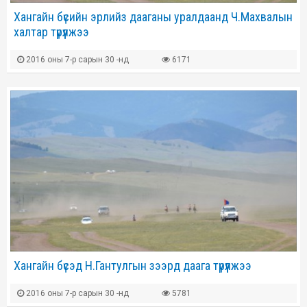
Хангайн бүсийн эрлийз дааганы уралдаанд Ч.Махвалын
халтар түрүүлжээ
2016 оны 7-р сарын 30 -нд
6171
Хангайн бүсэд Н.Гантулгын зээрд даага түрүүлжээ
2016 оны 7-р сарын 30 -нд
5781