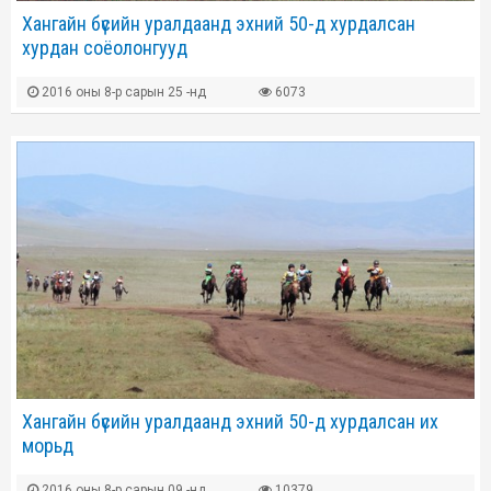
Хангайн бүсийн уралдаанд эхний 50-д хурдалсан
хурдан соёолонгууд
2016 оны 8-р сарын 25 -нд
6073
Хангайн бүсийн уралдаанд эхний 50-д хурдалсан их
морьд
2016 оны 8-р сарын 09 -нд
10379