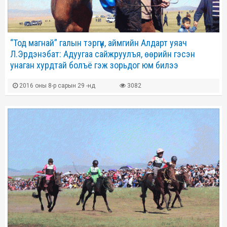
“Тод магнай” галын тэргүүн, аймгийн Алдарт уяач
Л.Эрдэнэбат: Адуугаа сайжруулъя, өөрийн гэсэн
унаган хурдтай болъё гэж зорьдог юм билээ
2016 оны 8-р сарын 29 -нд
3082