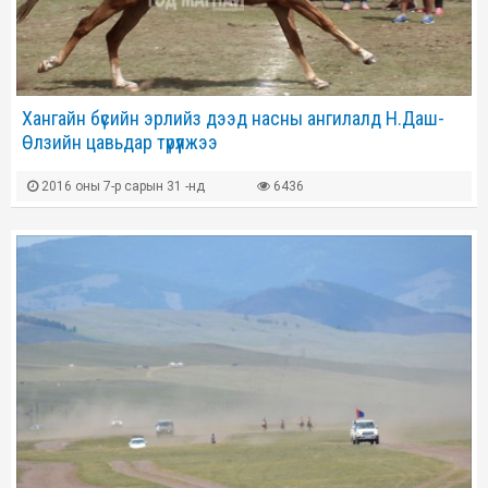
Хангайн бүсийн эрлийз дээд насны ангилалд Н.Даш-
Өлзийн цавьдар түрүүлжээ
2016 оны 7-р сарын 31 -нд
6436