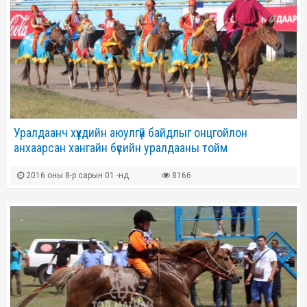
Уралдаанч хүүхдийн аюулгүй байдлыг онцгойлон
анхаарсан хангайн бүсийн уралдааны тойм
2016 оны 8-р сарын 01 -нд
8166