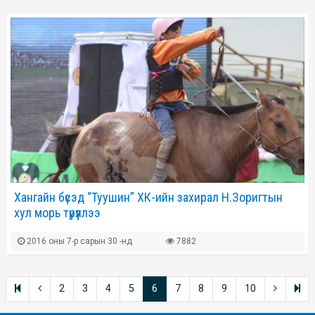
Хангайн бүсэд “Туушин” ХК-ийн захирал Н.Зоригтын
хул морь түрүүллээ
2016 оны 7-р сарын 30 -нд
7882
2
3
4
5
6
7
8
9
10